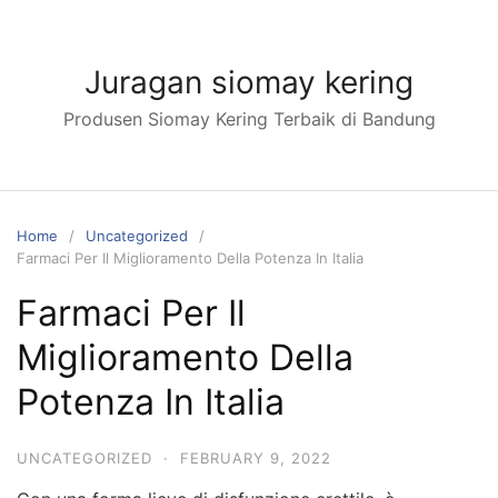
Skip
to
content
Juragan siomay kering
Produsen Siomay Kering Terbaik di Bandung
Home
Uncategorized
Farmaci Per Il Miglioramento Della Potenza In Italia
Farmaci Per Il
Miglioramento Della
Potenza In Italia
UNCATEGORIZED
·
FEBRUARY 9, 2022